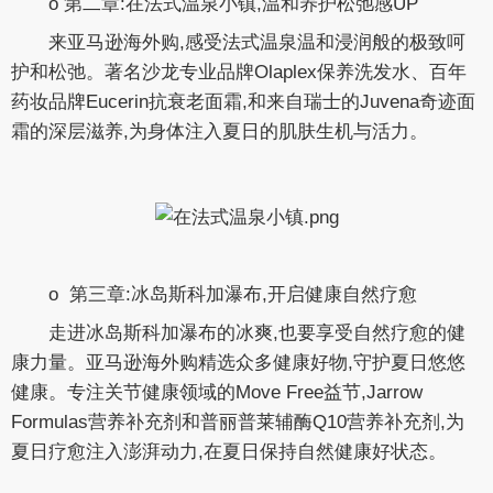
o 第二章:在法式温泉小镇,温和养护松弛感UP
来亚马逊海外购,感受法式温泉温和浸润般的极致呵
护和松弛。著名沙龙专业品牌Olaplex保养洗发水、百年
药妆品牌Eucerin抗衰老面霜,和来自瑞士的Juvena奇迹面
霜的深层滋养,为身体注入夏日的肌肤生机与活力。
o 第三章:冰岛斯科加瀑布,开启健康自然疗愈
走进冰岛斯科加瀑布的冰爽,也要享受自然疗愈的健
康力量。亚马逊海外购精选众多健康好物,守护夏日悠悠
健康。专注关节健康领域的Move Free益节,Jarrow
Formulas营养补充剂和普丽普莱辅酶Q10营养补充剂,为
夏日疗愈注入澎湃动力,在夏日保持自然健康好状态。