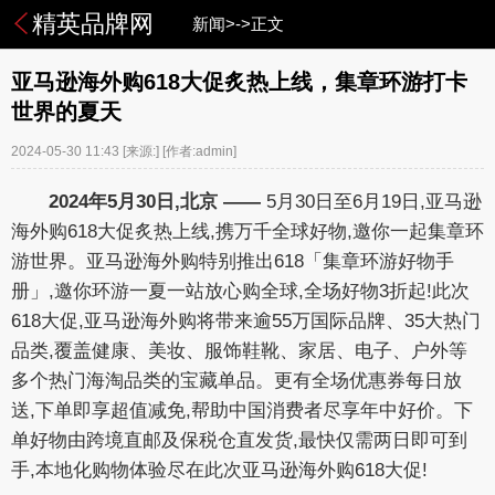
精英品牌网
新闻>->正文
亚马逊海外购618大促炙热上线，集章环游打卡
世界的夏天
2024-05-30 11:43
[来源:]
[作者:admin]
2024年
5
月
30
日,北京
——
5月30日至6月19日,亚马逊
海外购618大促炙热上线,携万千全球好物,邀你一起集章环
游世界。亚马逊海外购特别推出618「集章环游好物手
册」,邀你环游一夏一站放心购全球,全场好物3折起!此次
618大促,亚马逊海外购将带来逾55万国际品牌、35大热门
品类,覆盖健康、美妆、服饰鞋靴、家居、电子、户外等
多个热门海淘品类的宝藏单品。更有全场优惠券每日放
送,下单即享超值减免,帮助中国消费者尽享年中好价。下
单好物由跨境直邮及保税仓直发货,最快仅需两日即可到
手,本地化购物体验尽在此次亚马逊海外购618大促!