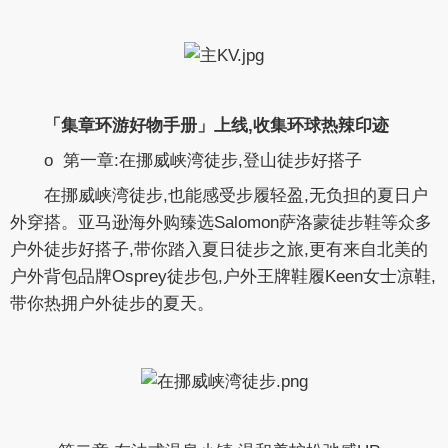
「
集章
环游
好物
手册
」
上线
,收集环球热辣印迹
o 第一章:在挪威峡湾徒步,登山徒步好搭子
在挪威峡湾徒步,也能感受步履轻盈,无负担的夏日户
外穿搭。亚马逊海外购臻选Salomon萨洛蒙徒步鞋等众多
户外徒步好搭子,带你踏入夏日徒步之旅,更有来自北美的
户外背包品牌Osprey徒步包,户外王牌鞋履Keen女士凉鞋,
带你热拥户外徒步的夏天。