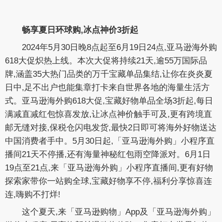
畅享
夏日
环球购,
冰点神价
3折起
2024年5月30日晚8点起至6月19日24点,亚马逊海外购
618大促炽热上线。本次大促将持续21天,逾55万国际品
牌,涵盖35大热门品类的万千宝藏单品集结,让你在炎炎夏
日中,足不出户也能集章打卡来自世界各地的海量生活方
式。亚马逊海外购618大促,宝藏好物单品全场3折起,每日
满减直减红包惊喜发放,让冰点神价触手可及,更有跨境直
邮无缝对接,保税仓闪电发货,最快2日即可将海外好物送达
中国消费者手中。5月30日起,「亚马逊海外购」小程序直
播间21天不停播,还有海量神秘红包雨空降派对。6月1日
19点至21点,来「亚马逊海外购」小程序直播间,更有好物
探索家带你一站购全球,宝藏好物享不停,福利分享惊喜连
连,嗨购不打烊!
这个夏天,来「亚马逊购物」App及「亚马逊海外购」